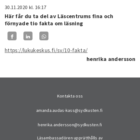
30.11.2020
kl. 16:17
Här får du ta del av Läscentrums fina och
förnyade tio fakta om läsning
https://lukukeskus.fi/sv/10-fakta/
henrika andersson
Kontakta oss
amanda.audas-kass@sydkusten.fi
henrika.andersson@sydkusten.fi
Läsambassadören upprätthålls av