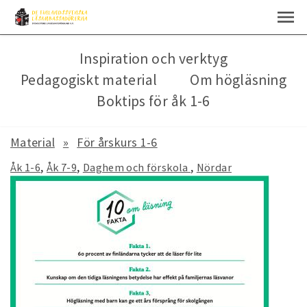
Inspiration och verktyg
Pedagogiskt material
Om högläsning
Boktips för åk 1-6
Material
För årskurs 1-6
Åk 1-6
Åk 7-9
Daghem och förskola
Nördar