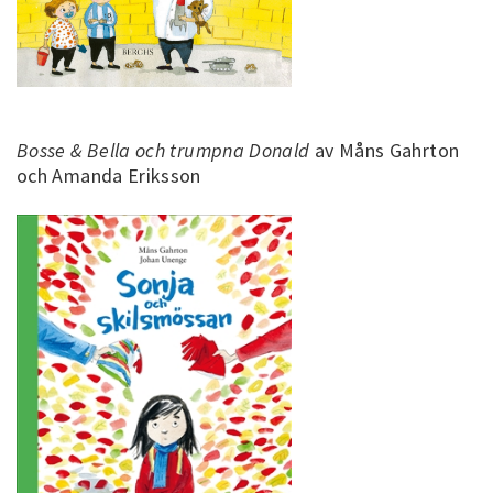
Bosse & Bella och trumpna Donald
av Måns Gahrton
och Amanda Eriksson