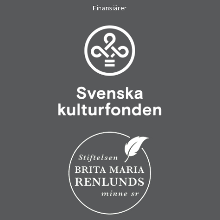
Finansiärer