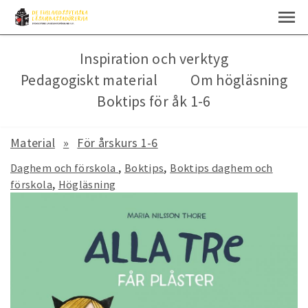
Inspiration och verktyg
Pedagogiskt material
Om högläsning
Boktips för åk 1-6
Material
För årskurs 1-6
Daghem och förskola
Boktips
Boktips daghem och
förskola
Högläsning