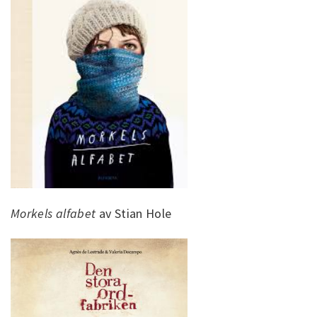
Morkels alfabet
av Stian Hole