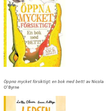
Öppna mycket försiktigt: en bok med bett!
av Nicola
O’Byrne