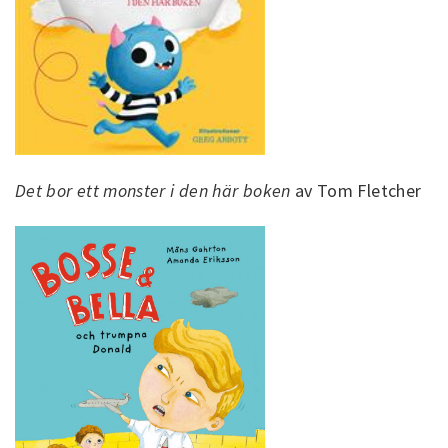
Det bor ett monster i den här boken
av Tom Fletcher