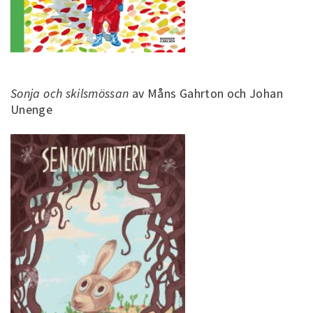
Sonja och skilsmössan
av Måns Gahrton och Johan
Unenge