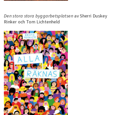
Den stora stora byggarbetsplatsen
av Sherri Duskey
Rinker och Tom Lichtenheld