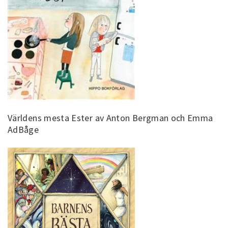
Världens mesta Ester av Anton Bergman och Emma
AdBåge