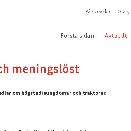
På svenska
Ota y
Första sidan
Aktuellt
och meningslöst
ndlar om högstadieungdomar och traktorer.