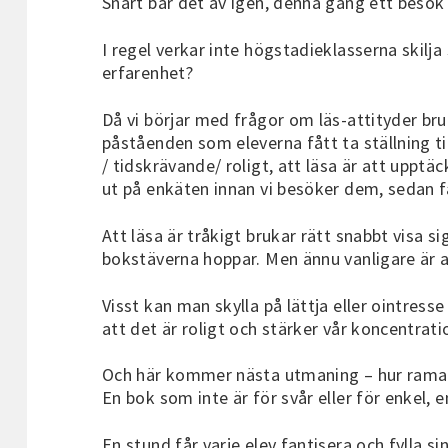
Snart bär det av igen, denna gång ett besök
I regel verkar inte högstadieklasserna skilja 
erfarenhet?
Då vi börjar med frågor om läs-attityder bruk
påståenden som eleverna fått ta ställning til
/ tidskrävande/ roligt, att läsa är att upptäc
ut på enkäten innan vi besöker dem, sedan f
Att läsa är tråkigt brukar rätt snabbt visa sig
bokstäverna hoppar. Men ännu vanligare är at
Visst kan man skylla på lättja eller ointres
att det är roligt och stärker vår koncentrat
Och här kommer nästa utmaning – hur rama in
En bok som inte är för svår eller för enkel, 
En stund får varje elev fantisera och fylla s