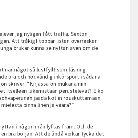
lever jag nyligen fått träffa. Sexton
gen. Att tråkigt toppar listan överraskar
 unga brukar kunna se nyttan även om de
t när något så lustfyllt som läsning
 både bra och nödvändig inkörsport i sådana
hon skriver: “Kirjassa on mukana niin
iset itselleen lukemistaan perustelevat? Eikö
 sohvaperunan jäädä kotiin rouskuttamaan
mielestä pinnallinen ja väärä?”
yttan i någon mån lyftas fram. Och de
r en bra början. Att de ändå verkar tycka det