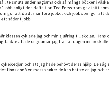
ar så lite smuts under naglarna och så många böcker i väsk
" jobb enligt den definition Ted Forsström gav i sitt som
som gör att du dushar före jobbet och jobb som gör att du 
t ett sådant jobb.
 klassen cyklade jag och min sjuåring till skolan. Hans 
 jag tänkte att de ungdomar jag träffat dagen innan skull
ykelkedjan och att jag hade behövt deras hjälp. De såg st
 det finns ändå en massa saker de kan bättre än jag och 