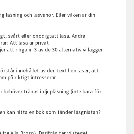
g läsning och läsvanor. Eller vilken är din
gt, svårt eller onödigtatt läsa. Andra
ar: Att läsa är privat
er att ringa in 3 av de 30 alternativ vi lägger
förstår innehållet av den text hen läser, att
om på riktigt intresserar.
 behöver tränas i djupläsning (inte bara för
hen kan hitta en bok som tänder läsgnistan?
ite à la Brozo). Därifrån tar vi steget