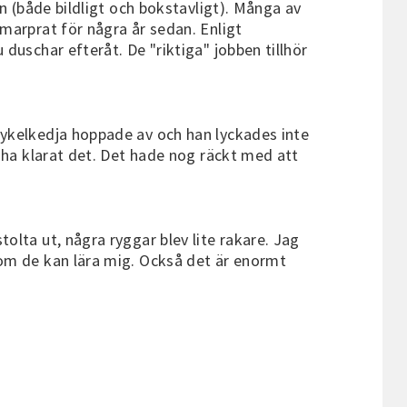
an (både bildligt och bokstavligt). Många av
marprat för några år sedan. Enligt
duschar efteråt. De "riktiga" jobben tillhör
cykelkedja hoppade av och han lyckades inte
e ha klarat det. Det hade nog räckt med att
olta ut, några ryggar blev lite rakare. Jag
som de kan lära mig. Också det är enormt