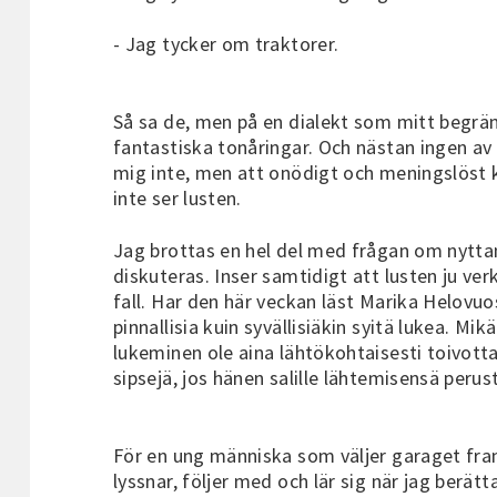
- Jag tycker om traktorer.
Så sa de, men på en dialekt som mitt begräns
fantastiska tonåringar. Och nästan ingen av 
mig inte, men att onödigt och meningslöst 
inte ser lusten.
Jag brottas en hel del med frågan om nyttan 
diskuteras. Inser samtidigt att lusten ju ver
fall. Har den här veckan läst Marika Helovuo
pinnallisia kuin syvällisiäkin syitä lukea. M
lukeminen ole aina lähtökohtaisesti toivo
sipsejä, jos hänen salille lähtemisensä peru
För en ung människa som väljer garaget fr
lyssnar, följer med och lär sig när jag berät