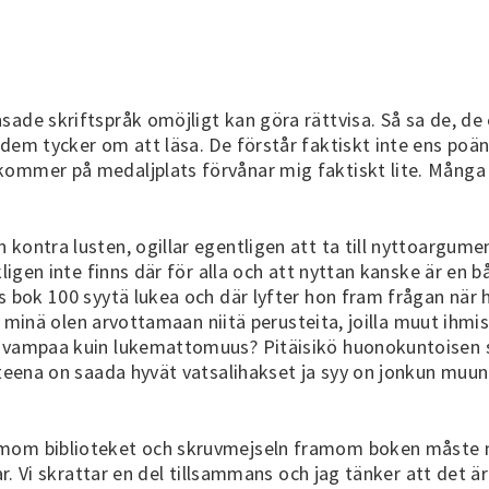
ade skriftspråk omöjligt kan göra rättvisa. Så sa de, de e
dem tycker om att läsa. De förstår faktiskt inte ens poän
kommer på medaljplats förvånar mig faktiskt lite. Många
kontra lusten, ogillar egentligen att ta till nyttoargumen
kligen inte finns där för alla och att nyttan kanske är en
s bok 100 syytä lukea och där lyfter hon fram frågan när 
ikä minä olen arvottamaan niitä perusteita, joilla muut ihm
ttavampaa kuin lukemattomuus? Pitäisikö huonokuntoisen
steena on saada hyvät vatsalihakset ja syy on jonkun muun 
amom biblioteket och skruvmejseln framom boken måste n
tar. Vi skrattar en del tillsammans och jag tänker att det ä