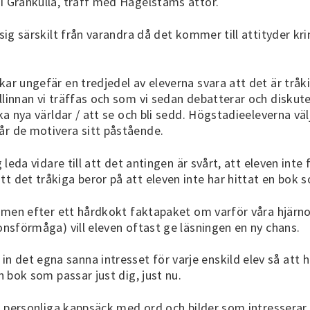
 i Grankulla, träff med Hagelstams åttor.
sig särskilt från varandra då det kommer till attityder krin
ar ungefär en tredjedel av eleverna svara att det är tråki
linnan vi träffas och som vi sedan debatterar och diskuter
ka nya världar / att se och bli sedd. Högstadieeleverna välj
år de motivera sitt påstående.
 leda vidare till att det antingen är svårt, att eleven inte 
t det tråkiga beror på att eleven inte har hittat en bok s
se men efter ett hårdkokt faktapaket om varför våra hjärnor
ionsförmåga) vill eleven oftast ge läsningen en ny chans.
 det egna sanna intresset för varje enskild elev så att 
en bok som passar just dig, just nu.
in personliga kappsäck med ord och bilder som intresserar (l