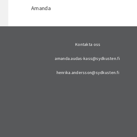
Amanda
Kontakta oss
amanda.audas-kass@sydkusten.fi
henrika.andersson@sydkusten.fi