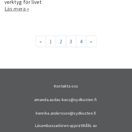
verktyg för livet
Läs mera »
«
1
2
3
4
»
Kontakta oss
amanda.audas-kass@sydkusten.fi
henrika.andersson@sydkusten.fi
Läsambassadören upprätthålls av