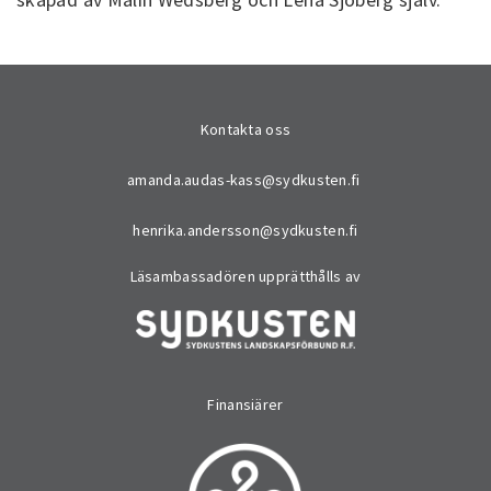
Kontakta oss
amanda.audas-kass@sydkusten.fi
henrika.andersson@sydkusten.fi
Läsambassadören upprätthålls av
Finansiärer