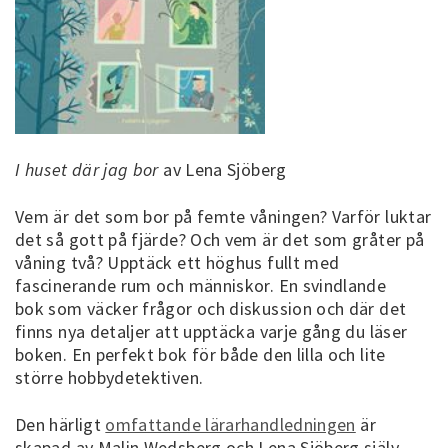
I huset där jag bor
av Lena Sjöberg
Vem är det som bor på femte våningen? Varför luktar
det så gott på fjärde? Och vem är det som gråter på
våning två? Upptäck ett höghus fullt med
fascinerande rum och människor. En svindlande
bok som väcker frågor och diskussion och där det
finns nya detaljer att upptäcka varje gång du läser
boken. En perfekt bok för både den lilla och lite
större hobbydetektiven.
Den härligt
omfattande lärarhandledningen
är
skapad av Malin Wedsberg och Lena Sjöberg själv.