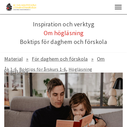
Inspiration och verktyg
Om högläsning
Boktips för daghem och förskola
Material
För daghem och förskola
Om
Åk 1-6
Boktips för årskurs 1-6
Högläsning
högläsning