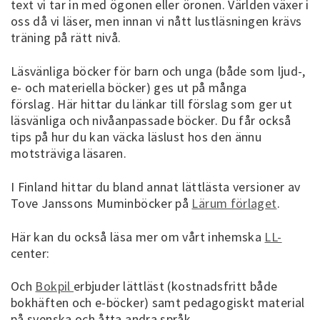
text vi tar in med ögonen eller öronen. Världen växer i
oss då vi läser, men innan vi nått lustläsningen krävs
träning på rätt nivå.
Läsvänliga böcker för barn och unga (både som ljud-,
e- och materiella böcker) ges ut på många
förslag. Här hittar du länkar till förslag som ger ut
läsvänliga och nivåanpassade böcker. Du får också
tips på hur du kan väcka läslust hos den ännu
motsträviga läsaren.
I Finland hittar du bland annat lättlästa versioner av
Tove Janssons Muminböcker på
Lärum förlaget
.
Här kan du också läsa mer om vårt inhemska
LL-
center:
Och
Bokpil
erbjuder lättläst (kostnadsfritt både
bokhäften och e-böcker) samt pedagogiskt material
på svenska och åtta andra språk.