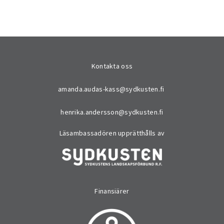
Kontakta oss
amanda.audas-kass@sydkusten.fi
henrika.andersson@sydkusten.fi
Läsambassadören upprätthålls av
Finansiärer