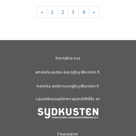
«
1
2
3
4
»
Kontakta oss
amanda.audas-kass@sydkusten.fi
henrika.andersson@sydkusten.fi
Läsambassadören upprätthålls av
Finansiärer