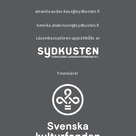
amanda.audas-kass@sydkusten.fi
henrika.andersson@sydkusten.fi
Läsambassadören upprätthålls av
Finansiärer