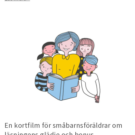
En kortfilm för småbarnsföräldrar om
läsningens glädje och bonus