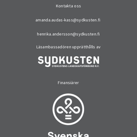
Kontakta oss
amanda.audas-kass@sydkusten.fi
henrika.andersson@sydkusten.fi
Läsambassadören upprätthålls av
Finansiärer