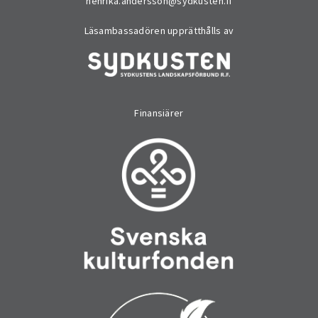
henrika.andersson@sydkusten.fi
Läsambassadören upprätthålls av
Finansiärer