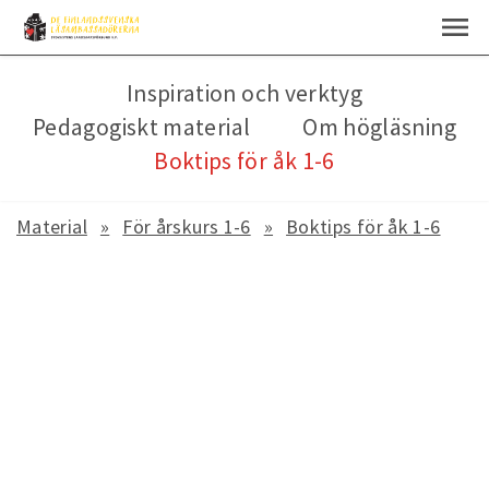
Inspiration och verktyg
Pedagogiskt material
Om högläsning
Boktips för åk 1-6
Material
För årskurs 1-6
Boktips för åk 1-6