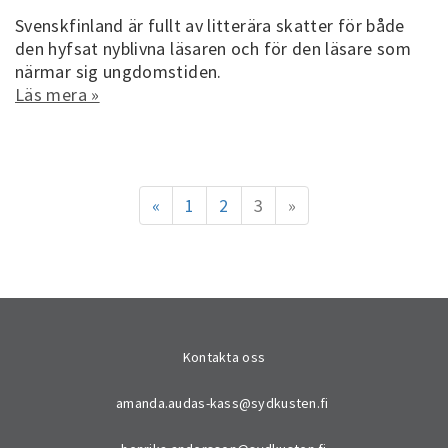
Svenskfinland är fullt av litterära skatter för både
den hyfsat nyblivna läsaren och för den läsare som
närmar sig ungdomstiden.
Läs mera »
«
1
2
3
»
Kontakta oss
amanda.audas-kass@sydkusten.fi